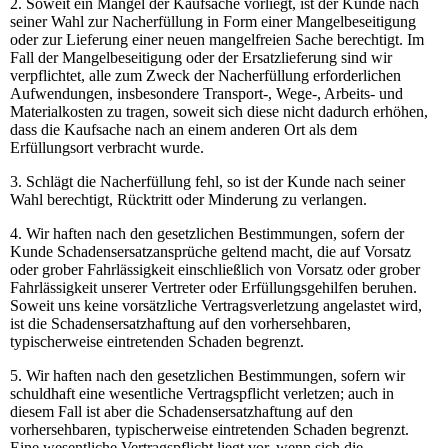
2. Soweit ein Mangel der Kaufsache vorliegt, ist der Kunde nach
seiner Wahl zur Nacherfüllung in Form einer Mangelbeseitigung
oder zur Lieferung einer neuen mangelfreien Sache berechtigt. Im
Fall der Mangelbeseitigung oder der Ersatzlieferung sind wir
verpflichtet, alle zum Zweck der Nacherfüllung erforderlichen
Aufwendungen, insbesondere Transport-, Wege-, Arbeits- und
Materialkosten zu tragen, soweit sich diese nicht dadurch erhöhen,
dass die Kaufsache nach an einem anderen Ort als dem
Erfüllungsort verbracht wurde.
3. Schlägt die Nacherfüllung fehl, so ist der Kunde nach seiner
Wahl berechtigt, Rücktritt oder Minderung zu verlangen.
4. Wir haften nach den gesetzlichen Bestimmungen, sofern der
Kunde Schadensersatzansprüche geltend macht, die auf Vorsatz
oder grober Fahrlässigkeit einschließlich von Vorsatz oder grober
Fahrlässigkeit unserer Vertreter oder Erfüllungsgehilfen beruhen.
Soweit uns keine vorsätzliche Vertragsverletzung angelastet wird,
ist die Schadensersatzhaftung auf den vorhersehbaren,
typischerweise eintretenden Schaden begrenzt.
5. Wir haften nach den gesetzlichen Bestimmungen, sofern wir
schuldhaft eine wesentliche Vertragspflicht verletzen; auch in
diesem Fall ist aber die Schadensersatzhaftung auf den
vorhersehbaren, typischerweise eintretenden Schaden begrenzt.
Eine wesentliche Vertragspflicht liegt vor, wenn sich die