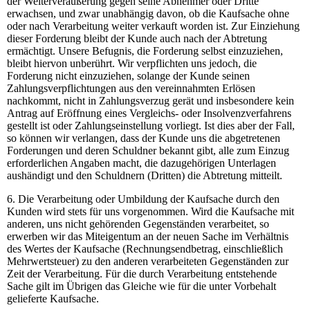
der Weiterveräußerung gegen seine Abnehmer oder Dritte
erwachsen, und zwar unabhängig davon, ob die Kaufsache ohne
oder nach Verarbeitung weiter verkauft worden ist. Zur Einziehung
dieser Forderung bleibt der Kunde auch nach der Abtretung
ermächtigt. Unsere Befugnis, die Forderung selbst einzuziehen,
bleibt hiervon unberührt. Wir verpflichten uns jedoch, die
Forderung nicht einzuziehen, solange der Kunde seinen
Zahlungsverpflichtungen aus den vereinnahmten Erlösen
nachkommt, nicht in Zahlungsverzug gerät und insbesondere kein
Antrag auf Eröffnung eines Vergleichs- oder Insolvenzverfahrens
gestellt ist oder Zahlungseinstellung vorliegt. Ist dies aber der Fall,
so können wir verlangen, dass der Kunde uns die abgetretenen
Forderungen und deren Schuldner bekannt gibt, alle zum Einzug
erforderlichen Angaben macht, die dazugehörigen Unterlagen
aushändigt und den Schuldnern (Dritten) die Abtretung mitteilt.
6. Die Verarbeitung oder Umbildung der Kaufsache durch den
Kunden wird stets für uns vorgenommen. Wird die Kaufsache mit
anderen, uns nicht gehörenden Gegenständen verarbeitet, so
erwerben wir das Miteigentum an der neuen Sache im Verhältnis
des Wertes der Kaufsache (Rechnungsendbetrag, einschließlich
Mehrwertsteuer) zu den anderen verarbeiteten Gegenständen zur
Zeit der Verarbeitung. Für die durch Verarbeitung entstehende
Sache gilt im Übrigen das Gleiche wie für die unter Vorbehalt
gelieferte Kaufsache.