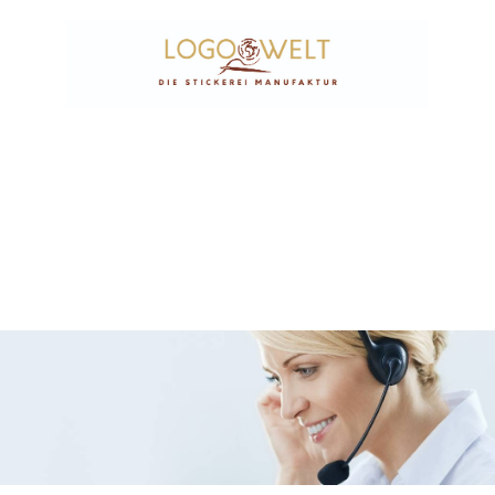
Textilveredlung der
Spitzenklasse
Stickerei Manufaktur in Hamburg